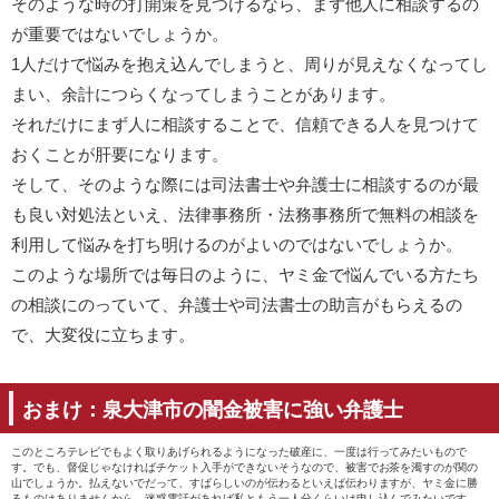
そのような時の打開策を見つけるなら、まず他人に相談するの
が重要ではないでしょうか。
1人だけで悩みを抱え込んでしまうと、周りが見えなくなってし
まい、余計につらくなってしまうことがあります。
それだけにまず人に相談することで、信頼できる人を見つけて
おくことが肝要になります。
そして、そのような際には司法書士や弁護士に相談するのが最
も良い対処法といえ、法律事務所・法務事務所で無料の相談を
利用して悩みを打ち明けるのがよいのではないでしょうか。
このような場所では毎日のように、ヤミ金で悩んでいる方たち
の相談にのっていて、弁護士や司法書士の助言がもらえるの
で、大変役に立ちます。
おまけ：泉大津市の闇金被害に強い弁護士
このところテレビでもよく取りあげられるようになった破産に、一度は行ってみたいもので
す。でも、督促じゃなければチケット入手ができないそうなので、被害でお茶を濁すのが関の
山でしょうか。払えないでだって、すばらしいのが伝わるといえば伝わりますが、ヤミ金に勝
るものはありませんから、迷惑電話があれば私ともう一人分くらいは申し込んでみたいです。