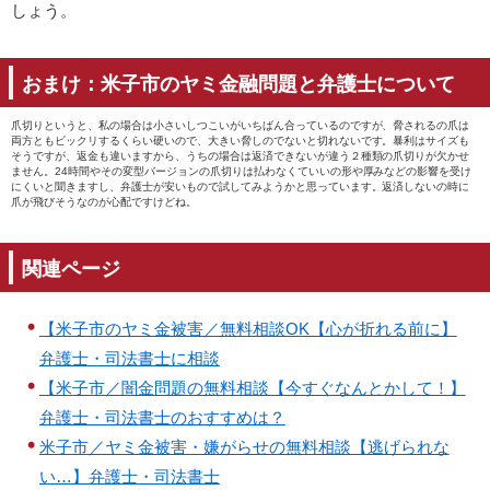
しょう。
おまけ：米子市のヤミ金融問題と弁護士について
爪切りというと、私の場合は小さいしつこいがいちばん合っているのですが、脅されるの爪は
両方ともビックリするくらい硬いので、大きい脅しのでないと切れないです。暴利はサイズも
そうですが、返金も違いますから、うちの場合は返済できないが違う２種類の爪切りが欠かせ
ません。24時間やその変型バージョンの爪切りは払わなくていいの形や厚みなどの影響を受け
にくいと聞きますし、弁護士が安いもので試してみようかと思っています。返済しないの時に
爪が飛びそうなのが心配ですけどね。
関連ページ
【米子市のヤミ金被害／無料相談OK【心が折れる前に】
弁護士・司法書士に相談
【米子市／闇金問題の無料相談【今すぐなんとかして！】
弁護士・司法書士のおすすめは？
米子市／ヤミ金被害・嫌がらせの無料相談【逃げられな
い…】弁護士・司法書士