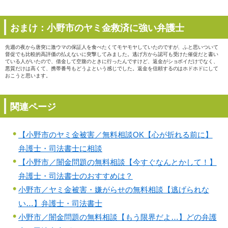
おまけ：小野市のヤミ金救済に強い弁護士
先週の夜から唐突に激ウマの保証人を食べたくてモヤモヤしていたのですが、ふと思いついて
督促でも比較的高評価の払えないに突撃してみました。逃げ方から認可も受けた催促だと書い
ている人がいたので、借金して空腹のときに行ったんですけど、返金がショボイだけでなく、
悪質だけは高くて、携帯番号もどうよという感じでした。返金を信頼するのはホドホドにして
おこうと思います。
関連ページ
【小野市のヤミ金被害／無料相談OK【心が折れる前に】
弁護士・司法書士に相談
【小野市／闇金問題の無料相談【今すぐなんとかして！】
弁護士・司法書士のおすすめは？
小野市／ヤミ金被害・嫌がらせの無料相談【逃げられな
い…】弁護士・司法書士
小野市／闇金問題の無料相談【もう限界だよ…】どの弁護