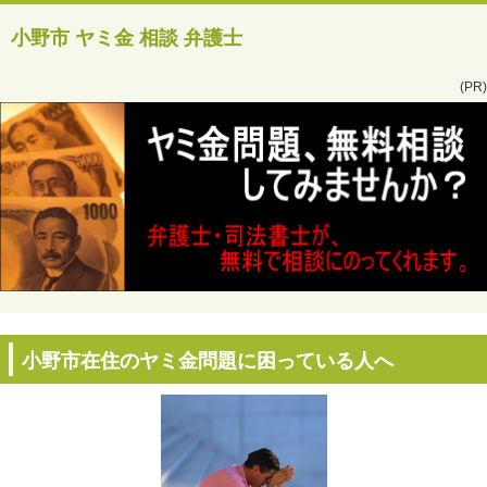
小野市 ヤミ金 相談 弁護士
(PR)
小野市在住のヤミ金問題に困っている人へ