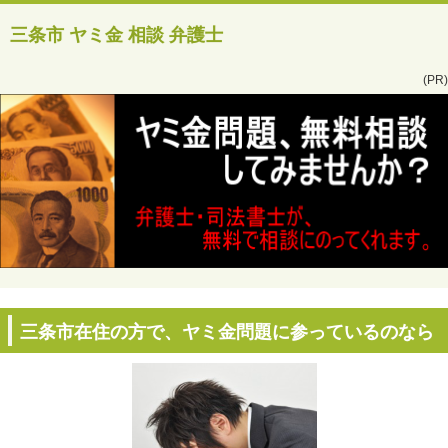
三条市 ヤミ金 相談 弁護士
(PR)
三条市在住の方で、ヤミ金問題に参っているのなら