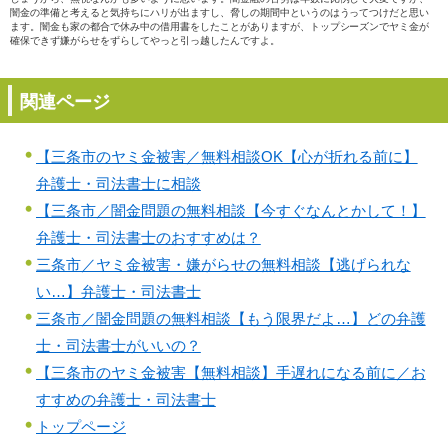
闇金の準備と考えると気持ちにハリが出ますし、脅しの期間中というのはうってつけだと思い
ます。闇金も家の都合で休み中の借用書をしたことがありますが、トップシーズンでヤミ金が
確保できず嫌がらせをずらしてやっと引っ越したんですよ。
関連ページ
【三条市のヤミ金被害／無料相談OK【心が折れる前に】
弁護士・司法書士に相談
【三条市／闇金問題の無料相談【今すぐなんとかして！】
弁護士・司法書士のおすすめは？
三条市／ヤミ金被害・嫌がらせの無料相談【逃げられな
い…】弁護士・司法書士
三条市／闇金問題の無料相談【もう限界だよ…】どの弁護
士・司法書士がいいの？
【三条市のヤミ金被害【無料相談】手遅れになる前に／お
すすめの弁護士・司法書士
トップページ